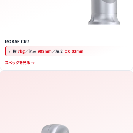
ROKAE CR7
可搬
7kg
／範囲
988mm
／精度
±0.02mm
スペックを見る →