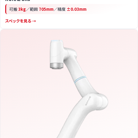
可搬
3kg
／範囲
705mm
／精度
±0.03mm
スペックを見る →