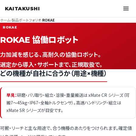
KAITAKUSHI
ホーム
›
製品ポートフォリオ
›
ROKAE
ROKAE
ROKAE 協働ロボット
力加減を感じる、高耐久の協働ロボット。
選定から導入・サポートまで、正規取扱で。
どの機種が自社に合うか（用途×機種）
早見：
研磨・バリ取り・組立・溶接・重量搬送は xMate CR シリーズ（可
搬7〜45kg・IP67・全軸トルクセンサ）。高速ハンドリング・組立は
xMate SR シリーズが目安です。
可搬・リーチと主な用途で、合う機種のあたりをつけられます。確定値