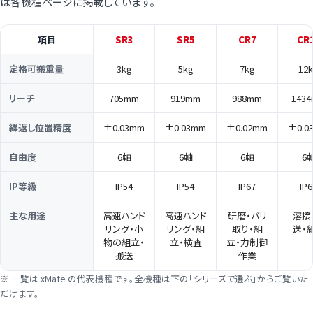
は各機種ページに掲載しています。
項目
SR3
SR5
CR7
CR
定格可搬重量
3kg
5kg
7kg
12
リーチ
705mm
919mm
988mm
143
繰返し位置精度
±0.03mm
±0.03mm
±0.02mm
±0.0
自由度
6軸
6軸
6軸
6
IP等級
IP54
IP54
IP67
IP6
主な用途
高速ハンド
高速ハンド
研磨・バリ
溶接
リング・小
リング・組
取り・組
送・
物の組立・
立・検査
立・力制御
搬送
作業
※ 一覧は xMate の代表機種です。全機種は下の「シリーズで選ぶ」からご覧いた
だけます。