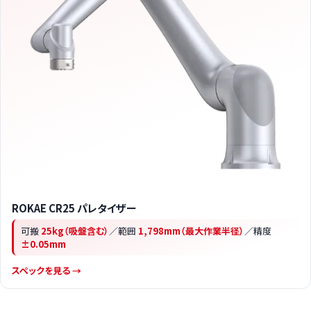
ROKAE CR25 パレタイザー
可搬
25kg（吸盤含む）
／範囲
1,798mm（最大作業半径）
／精度
±0.05mm
スペックを見る →