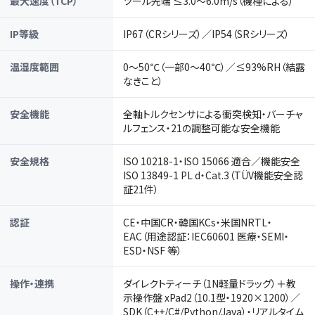
最大速度（TCP）
ツール先端 ≤3.0〜6.0m/s（機種による）
IP等級
IP67（CRシリーズ）／IP54（SRシリーズ）
温湿度範囲
0〜50℃（一部0〜40℃）／≤93%RH（結露
なきこと）
安全機能
全軸トルクセンサによる衝突検知・バーチャ
ルフェンス・21の調整可能な安全機能
安全規格
ISO 10218-1・ISO 15066 適合／機能安全
ISO 13849-1 PL d・Cat.3（TÜV機能安全認
証21件）
認証
CE・中国CR・韓国KCs・米国NRTL・
EAC（用途認証：IEC60601 医療・SEMI・
ESD・NSF 等）
操作・連携
ダイレクトティーチ（1N軽量ドラッグ）＋教
示操作盤 xPad2（10.1型・1920×1200）／
SDK（C++/C#/Python/Java）・リアルタイム