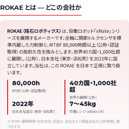
ROKAE とは — どこの会社か
ROKAE（珞石ロボティクス）
は、協働ロボット「xMate」シリ
ーズを展開するメーカーです。全軸に関節トルクセンサを標
準内蔵した力制御と、MTBF 80,000時間以上（公称・認証
取得）の高耐久性を強みとします。世界40カ国・1,000社超
に展開し（公称）、日本支社（東京・浜松町）を2022年に設
立しています。当社は、この ROKAE を日本で正規に取り扱
います。
80,000h
40カ国・1,000社
超
MTBF（公称・認証取得）
世界の展開（公称）
2022年
7〜45kg
日本支社設立（東京・浜松町）
可搬レンジ（xMate CR）
※ MTBF・展開規模・日本支社・認証は、各社および調査会社の公表情報に基
づきます。