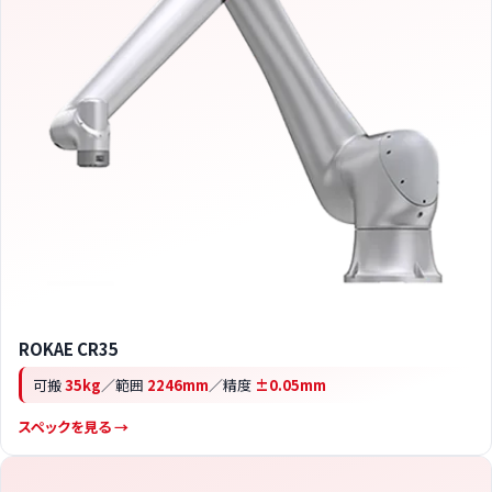
ROKAE CR35
可搬
35kg
／範囲
2246mm
／精度
±0.05mm
スペックを見る →