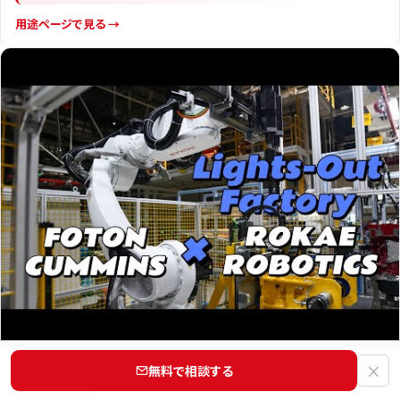
用途ページで見る →
×
ねじ締め
無料で相談する
実演動画
5本