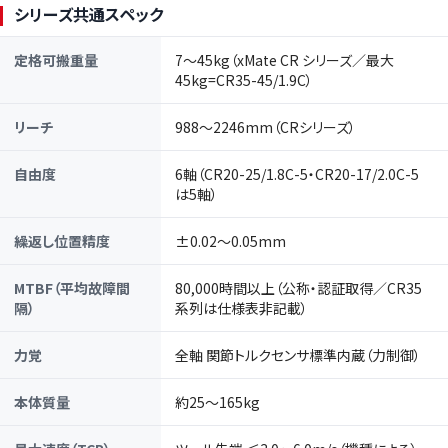
シリーズ共通スペック
定格可搬重量
7〜45kg（xMate CR シリーズ／最大
45kg=CR35-45/1.9C）
リーチ
988〜2246mm（CRシリーズ）
自由度
6軸（CR20-25/1.8C-5・CR20-17/2.0C-5
は5軸）
繰返し位置精度
±0.02〜0.05mm
MTBF（平均故障間
80,000時間以上（公称・認証取得／CR35
隔）
系列は仕様表非記載）
力覚
全軸 関節トルクセンサ標準内蔵（力制御）
本体質量
約25〜165kg