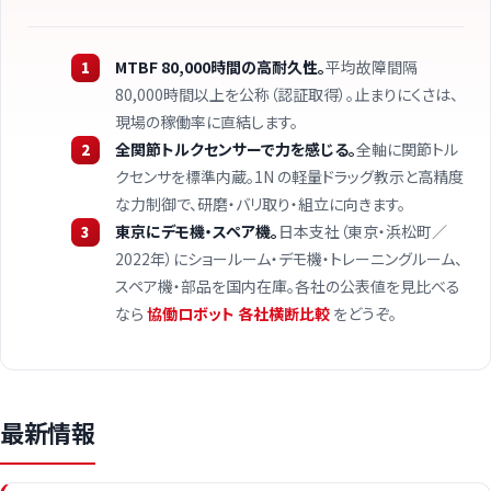
MTBF 80,000時間の高耐久性。
平均故障間隔
80,000時間以上を公称（認証取得）。止まりにくさは、
現場の稼働率に直結します。
全関節トルクセンサーで力を感じる。
全軸に関節トル
クセンサを標準内蔵。1N の軽量ドラッグ教示と高精度
な力制御で、研磨・バリ取り・組立に向きます。
東京にデモ機・スペア機。
日本支社（東京・浜松町／
2022年）にショールーム・デモ機・トレーニングルーム、
スペア機・部品を国内在庫。各社の公表値を見比べる
なら
協働ロボット 各社横断比較
をどうぞ。
最新情報