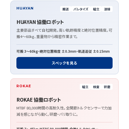
HUAYAN
搬送
パレタイズ
組立
溶接
HUAYAN 協働ロボット
主要部品すべて自社開発。高い軌跡精度と絶対位置精度。可
搬4〜60kg、重量物から精密作業まで。
可搬 3〜60kg・絶対位置精度 ±0.3mm・軌道追従 ±0.15mm
スペックを見る
ROKAE
組立
検査
研磨
ROKAE 協働ロボット
MTBF 80,000時間の高耐久性。全関節トルクセンサーで力加
減を感じながら動く。研磨・バリ取りに。
可搬 7〜45kg・MTBF 80,000時間・全軸トルクセンサー