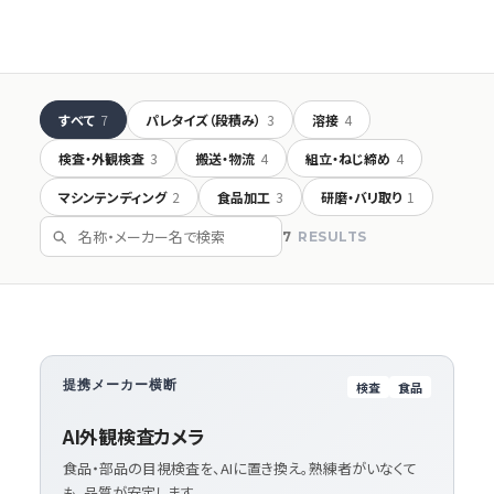
すべて
7
パレタイズ（段積み）
3
溶接
4
検査・外観検査
3
搬送・物流
4
組立・ねじ締め
4
マシンテンディング
2
食品加工
3
研磨・バリ取り
1
7
RESULTS
提携メーカー横断
検査
食品
AI外観検査カメラ
食品・部品の目視検査を、AIに置き換え。熟練者がいなくて
も、品質が安定します。