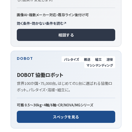
画像AI・複数メーカー対応・既存ライン後付け可
効く条件・効かない条件を読む
相談する
DOBOT
パレタイズ
搬送
組立
溶接
マシンテンディング
DOBOT 協働ロボット
世界100か国・75,000台。はじめての1台に選ばれる協働ロ
ボット。パレタイズ・溶接・組立に。
可搬 0.5〜30kg・4軸/6軸・CR/NOVA/MGシリーズ
スペックを見る