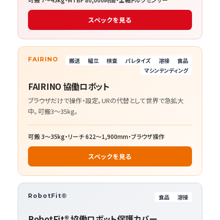
スペックを見る
FAIRINO
搬送
組立
検査
パレタイズ
溶接
食品
マシンテンディング
FAIRINO 協働ロボット
ブラウザだけで操作・設定。URの代替として世界で急拡大
中。可搬3〜35kg。
可搬 3〜35kg・リーチ 622〜1,900mm・ブラウザ操作
スペックを見る
RobotFit®
食品
溶接
RobotFit® 協働ロボット保護カバー