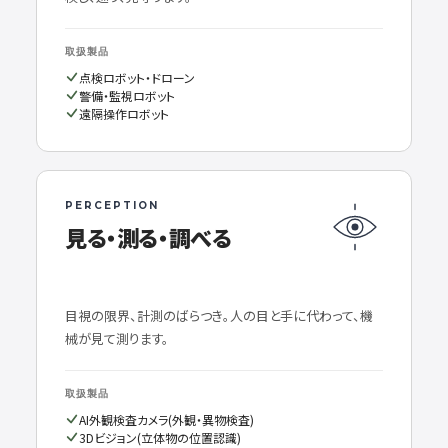
取扱製品
点検ロボット・ドローン
警備・監視ロボット
遠隔操作ロボット
PERCEPTION
見る・測る・調べる
目視の限界、計測のばらつき。人の目と手に代わって、機
械が見て測ります。
取扱製品
AI外観検査カメラ(外観・異物検査)
3Dビジョン(立体物の位置認識)