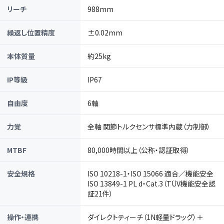
リーチ
988mm
繰返し位置精度
±0.02mm
本体質量
約25kg
IP等級
IP67
自由度
6軸
力覚
全軸 関節トルクセンサ標準内蔵（力制御）
MTBF
80,000時間以上（公称・認証取得）
安全規格
ISO 10218-1・ISO 15066 適合／機能安全
ISO 13849-1 PL d・Cat.3（TÜV機能安全認
証21件）
操作・連携
ダイレクトティーチ（1N軽量ドラッグ）＋