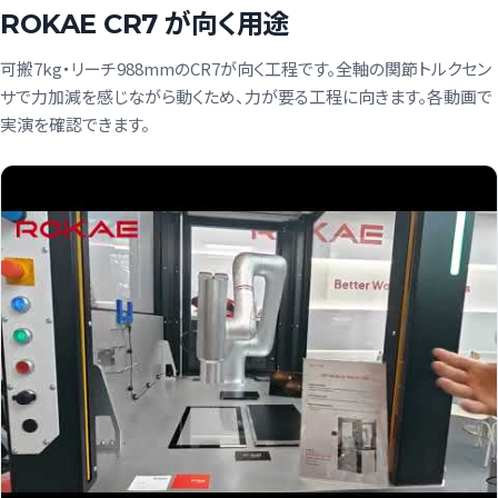
ROKAE CR7 が向く用途
可搬7kg・リーチ988mmのCR7が向く工程です。全軸の関節トルクセン
サで力加減を感じながら動くため、力が要る工程に向きます。各動画で
実演を確認できます。