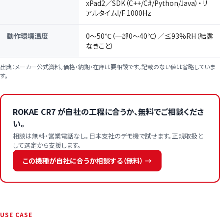
xPad2／SDK（C++/C#/Python/Java）・リ
アルタイムI/F 1000Hz
動作環境温度
0〜50℃（一部0〜40℃）／≤93%RH（結露
なきこと）
出典：メーカー公式資料。価格・納期・在庫は要相談です。記載のない値は省略していま
す。
ROKAE CR7 が自社の工程に合うか、無料でご相談くださ
い。
相談は無料・営業電話なし。日本支社のデモ機で試せます。正規取扱と
して選定から支援します。
この機種が自社に合うか相談する（無料） →
USE CASE