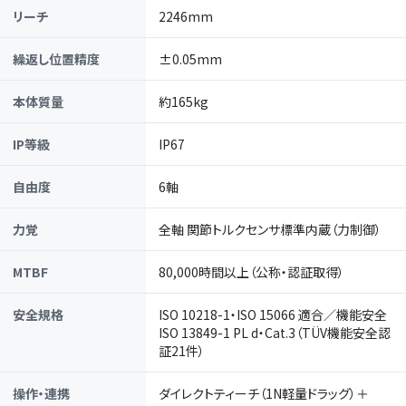
リーチ
2246mm
繰返し位置精度
±0.05mm
本体質量
約165kg
IP等級
IP67
自由度
6軸
力覚
全軸 関節トルクセンサ標準内蔵（力制御）
MTBF
80,000時間以上（公称・認証取得）
安全規格
ISO 10218-1・ISO 15066 適合／機能安全
ISO 13849-1 PL d・Cat.3（TÜV機能安全認
証21件）
操作・連携
ダイレクトティーチ（1N軽量ドラッグ）＋