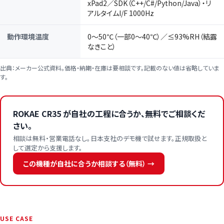
xPad2／SDK（C++/C#/Python/Java）・リ
アルタイムI/F 1000Hz
動作環境温度
0〜50℃（一部0〜40℃）／≤93%RH（結露
なきこと）
出典：メーカー公式資料。価格・納期・在庫は要相談です。記載のない値は省略していま
す。
ROKAE CR35 が自社の工程に合うか、無料でご相談くだ
さい。
相談は無料・営業電話なし。日本支社のデモ機で試せます。正規取扱と
して選定から支援します。
この機種が自社に合うか相談する（無料） →
USE CASE