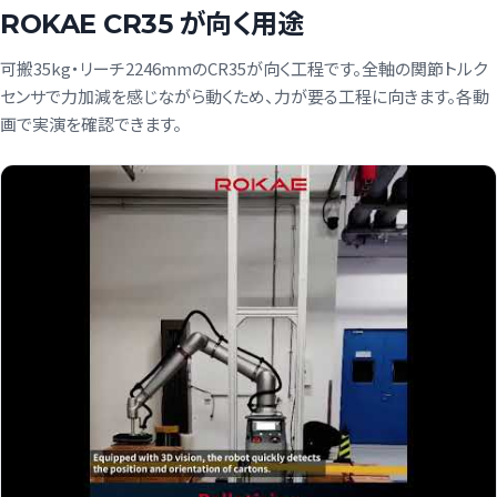
ROKAE CR35 が向く用途
可搬35kg・リーチ2246mmのCR35が向く工程です。全軸の関節トルク
センサで力加減を感じながら動くため、力が要る工程に向きます。各動
画で実演を確認できます。