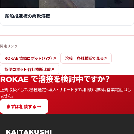
船舶推進板の柔軟溶接
関連リンク
ROKAE 協働ロボット（ハブ）
溶接｜各社横断で見る
協働ロボット 各社横断比較
ROKAE で溶接を検討中ですか？
正規取扱として、機種選定・導入・サポートまで。相談は無料。営業電話はし
ません。
まずは相談する →
KAITAKUSHI