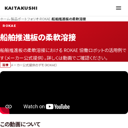
KAITAKUSHI
ホーム
›
製品ポートフォリオ
›
ROKAE
›
船舶推進板の柔軟溶接
ROKAE
船舶推進板の柔軟溶接
船舶推進板の柔軟溶接における ROKAE 協働ロボットの活用例で
す（メーカー公式提供）。詳しくは動画でご確認ください。
メーカー公式提供のデモ（ROKAE）
溶接
この動画について