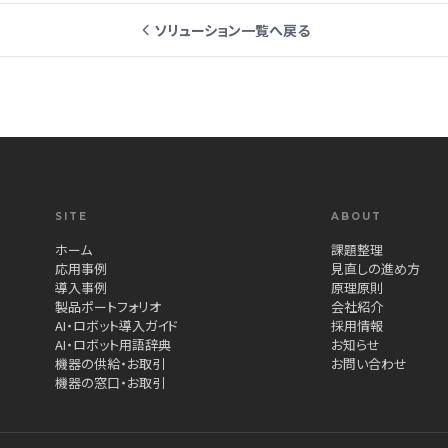
ソリューション一覧へ戻る
SITE
ABOUT
ホーム
課題整理
応用事例
見直しの進め方
導入事例
原理原則
製品ポートフォリオ
会社紹介
AI・ロボット導入ガイド
採用情報
AI・ロボット用語辞典
お知らせ
機器の供給・お取引
お問い合わせ
機器の窓口・お取引