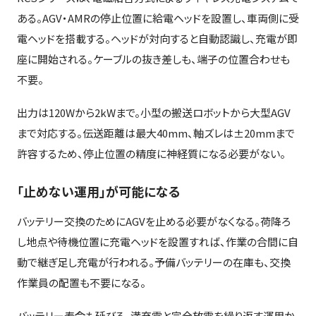
ある。AGV・AMRの停止位置に給電ヘッドを設置し、車両側に受
電ヘッドを搭載する。ヘッドが対向すると自動認識し、充電が即
座に開始される。ケーブルの抜き差しも、端子の位置合わせも
不要。
出力は120Wから2kWまで。小型の搬送ロボットから大型AGV
まで対応する。伝送距離は最大40mm、軸ズレは±20mmまで
許容するため、停止位置の精度に神経質になる必要がない。
「止めない運用」が可能になる
バッテリー交換のためにAGVを止める必要がなくなる。荷降ろ
し地点や待機位置に充電ヘッドを設置すれば、作業の合間に自
動で継ぎ足し充電が行われる。予備バッテリーの在庫も、交換
作業員の配置も不要になる。
バッテリー寿命も延びる。満充電と完全放電を繰り返す運用か