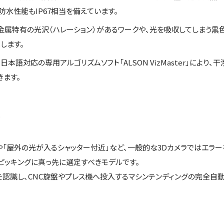
防水性能もIP67相当を備えています。
 金属特有の光沢（ハレーション）があるワークや、光を吸収してしまう黒
します。
 日本語対応の専用アルゴリズムソフト「ALSON VizMaster」により
きます。
ト
や「屋外の光が入るシャッター付近」など、一般的な3Dカメラではエラ
ピッキングに真っ先に選定すべきモデルです。
認識し、CNC旋盤やプレス機へ投入するマシンテンディングの完全自