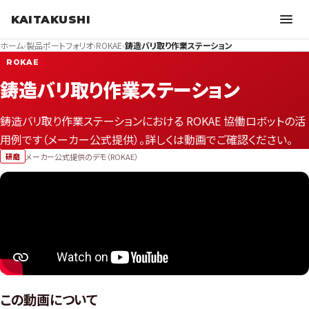
KAITAKUSHI
ホーム
›
製品ポートフォリオ
›
ROKAE
›
鋳造バリ取り作業ステーション
ROKAE
鋳造バリ取り作業ステーション
鋳造バリ取り作業ステーションにおける ROKAE 協働ロボットの活
用例です（メーカー公式提供）。詳しくは動画でご確認ください。
メーカー公式提供のデモ（ROKAE）
研磨
この動画について