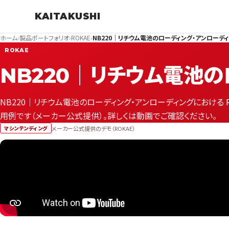
KAITAKUSHI
ホーム
›
製品ポートフォリオ
›
ROKAE
›
NB220｜リチウム電池のローディング・アンローデ
ROKAE
NB220｜リチウム電池
NB220｜リチウム電池のローディング・アンローディングにおける R
用例です（メーカー公式提供）。詳しくは動画でご確認ください。
メーカー公式提供のデモ（ROKAE）
マシンテンディング