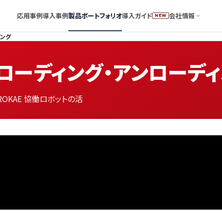
応用事例
導入事例
製品ポートフォリオ
導入ガイド
会社情報
NEW
ィング
のローディング・アンローデ
OKAE 協働ロボットの活