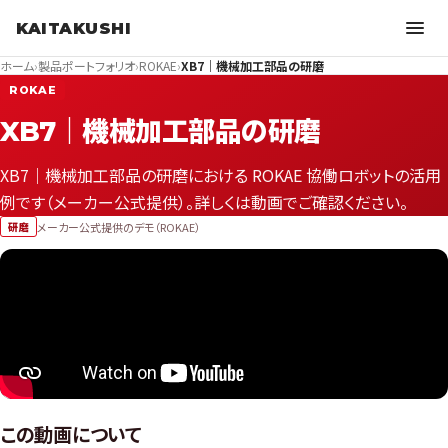
KAITAKUSHI
ホーム
›
製品ポートフォリオ
›
ROKAE
›
XB7｜機械加工部品の研磨
ROKAE
XB7｜機械加工部品の研磨
XB7｜機械加工部品の研磨における ROKAE 協働ロボットの活用
例です（メーカー公式提供）。詳しくは動画でご確認ください。
メーカー公式提供のデモ（ROKAE）
研磨
この動画について