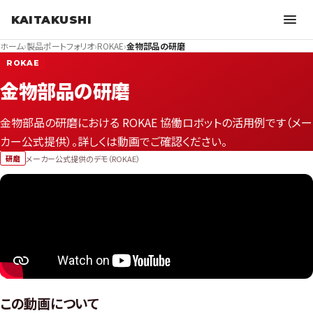
KAITAKUSHI
ホーム
›
製品ポートフォリオ
›
ROKAE
›
金物部品の研磨
ROKAE
金物部品の研磨
金物部品の研磨における ROKAE 協働ロボットの活用例です（メー
カー公式提供）。詳しくは動画でご確認ください。
メーカー公式提供のデモ（ROKAE）
研磨
この動画について