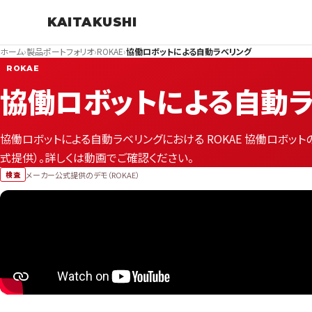
KAITAKUSHI
ホーム
›
製品ポートフォリオ
›
ROKAE
›
協働ロボットによる自動ラベリング
ROKAE
協働ロボットによる自動ラ
協働ロボットによる自動ラベリングにおける ROKAE 協働ロボッ
式提供）。詳しくは動画でご確認ください。
メーカー公式提供のデモ（ROKAE）
検査