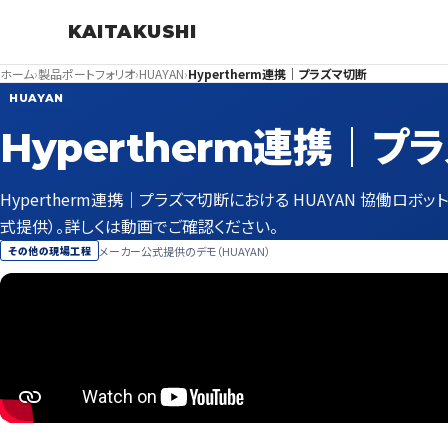
KAITAKUSHI
ホーム
›
製品ポートフォリオ
›
HUAYAN
›
Hypertherm連携｜プラズマ切断
HUAYAN
Hypertherm連携｜プ
Hypertherm連携｜プラズマ切断における HUAYAN 協働ロボ
式提供）。詳しくは動画でご確認ください。
メーカー公式提供のデモ（HUAYAN）
その他の現場工程