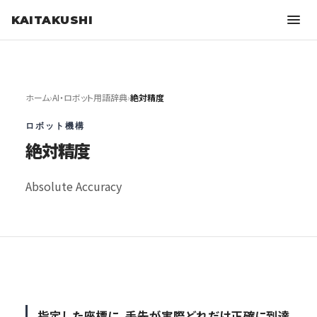
KAITAKUSHI
ホーム
›
AI・ロボット用語辞典
›
絶対精度
ロボット機構
絶対精度
Absolute Accuracy
指定した座標に、手先が実際どれだけ正確に到達