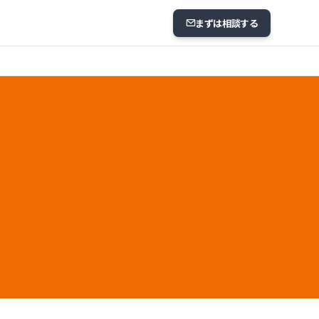
まずは相談する