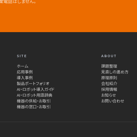
業電話はしません。
SITE
ABOUT
ホーム
課題整理
応用事例
見直しの進め方
導入事例
原理原則
製品ポートフォリオ
会社紹介
AI・ロボット導入ガイド
採用情報
AI・ロボット用語辞典
お知らせ
機器の供給・お取引
お問い合わせ
機器の窓口・お取引