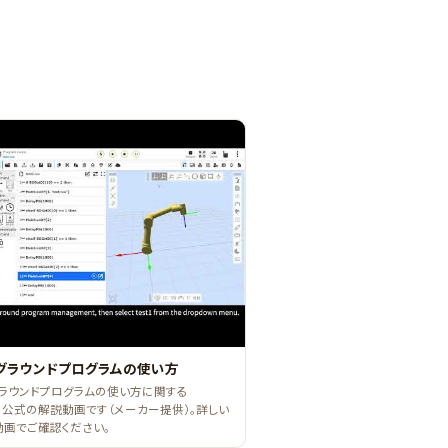
グラウンドプログラムの使い方
グラウンドプログラムの使い方に関する
INO 公式の解説動画です（メーカー提供）。詳しい
画でご確認ください。