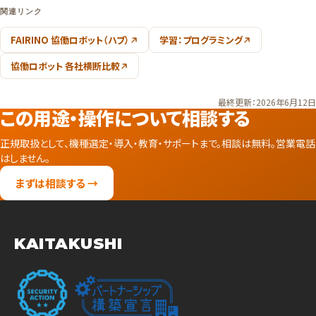
関連リンク
FAIRINO 協働ロボット（ハブ）
学習：プログラミング
協働ロボット 各社横断比較
最終更新：2026年6月12日
この用途・操作について相談する
正規取扱として、機種選定・導入・教育・サポートまで。相談は無料。営業電話
はしません。
まずは相談する →
KAITAKUSHI