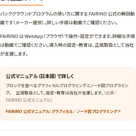
バックグラウンドプログラムの使い方に関する FAIRINO 公式の解説動
画です（メーカー提供）。詳しい手順は動画でご確認ください。
FAIRINO は WebApp（ブラウザ）で操作・設定ができます。詳細な手順
は動画でご確認ください。導入時の設定・教育は、正規取扱として当社
が支援します。
公式マニュアル（日本語）で詳しく
ブロックを並べるグラフィカルプログラミングとノード図プログラミン
グ。 正規取扱として、設定・教育は当社が支援します。
（出典：
FAIRINO 公式マニュアル）
FAIRINO 公式マニュアル：グラフィカル／ノード図プログラミング