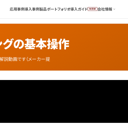
応用事例
導入事例
製品ポートフォリオ
導入ガイド
会社情報
NEW
ングの基本操作
式の解説動画です（メーカー提