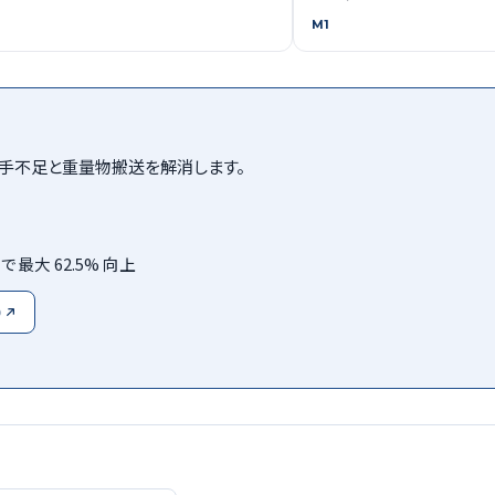
M1
人手不足と重量物搬送を解消します。
最大 62.5% 向上
）