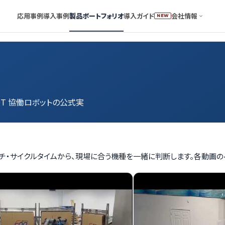
応用事例
導入事例
製品ポートフォリオ
導入ガイド
会社情報
NEW
OT 協働ロボットの公式実
リーチ・サイクルタイムから、現場に合う機種を一緒に判断します。各動画