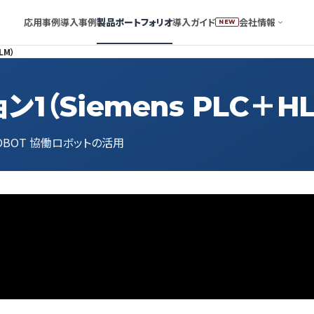
応用事例
導入事例
製品ポートフォリオ
導入ガイド
会社情報
NEW
LM）
1（Siemens PLC＋H
 DOBOT 協働ロボットの活用