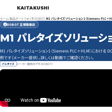
KAITAKUSHI
ホーム
›
製品ポートフォリオ
›
DOBOT
›
M1 パレタイズソリューション1（Siemens PLC＋H
DOBOT 正規取扱店
✓
M1 パレタイズソリューション
M1 パレタイズソリューション1（Siemens PLC＋HLM）における
例です（メーカー提供）。詳しくは動画でご確認ください。
メーカー提供のデモ（DOBOT）
パレタイズ