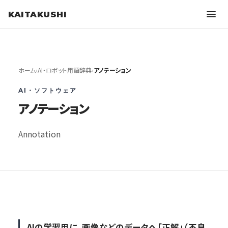
KAITAKUSHI
ホーム
›
AI・ロボット用語辞典
›
アノテーション
AI・ソフトウェア
アノテーション
Annotation
AIの学習用に、画像などのデータへ「正解」（不良