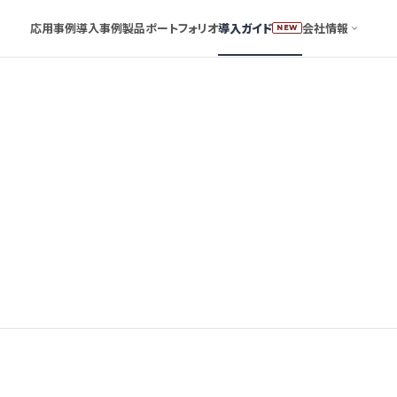
応用事例
導入事例
製品ポートフォリオ
導入ガイド
会社情報
NEW