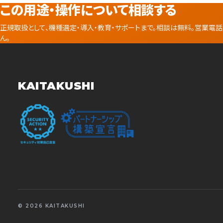
この用途・操作について相談する
正規取扱として、機種選定・導入・教育・サポートまで。相談は無料。営業電
ん。
KAITAKUSHI
© 2026 KAITAKUSHI