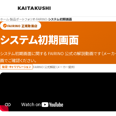
KAITAKUSHI
ホーム
›
製品ポートフォリオ
›
FAIRINO
›
システム初期画面
FAIRINO 正規取扱店
システム初期画面
システム初期画面に関する FAIRINO 公式の解説動画です（メー
画でご確認ください。
FAIRINO 公式解説（メーカー提供）
設定・キャリブレーション