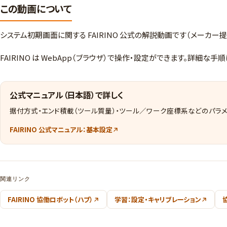
この動画について
システム初期画面に関する FAIRINO 公式の解説動画です（メーカー
FAIRINO は WebApp（ブラウザ）で操作・設定ができます。詳
公式マニュアル（日本語）で詳しく
据付方式・エンド積載（ツール質量）・ツール／ワーク座標系などのパラメ
FAIRINO 公式マニュアル：基本設定
関連リンク
FAIRINO 協働ロボット（ハブ）
学習：設定・キャリブレーション