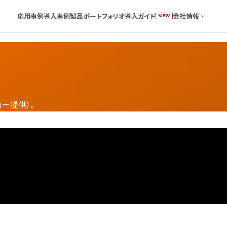
応用事例
導入事例
製品ポートフォリオ
導入ガイド
会社情報
NEW
カー提供）。