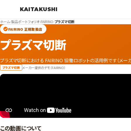
KAITAKUSHI
ホーム
›
製品ポートフォリオ
›
FAIRINO
›
プラズマ切断
FAIRINO 正規取扱店
プラズマ切断
プラズマ切断における FAIRINO 協働ロボットの活用例です（メー
メーカー提供のデモ（FAIRINO）
プラズマ切断
この動画について