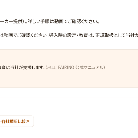
（メーカー提供）。詳しい手順は動画でご確認ください。
細な手順は動画でご確認ください。導入時の設定・教育は、正規取扱として当社
教育は当社が支援します。
（出典：FAIRINO 公式マニュアル）
 各社横断比較