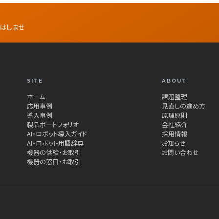
話はしませ
SITE
ABOUT
ホーム
課題整理
応用事例
見直しの進め方
導入事例
原理原則
製品ポートフォリオ
会社紹介
AI・ロボット導入ガイド
採用情報
AI・ロボット用語辞典
お知らせ
機器の供給・お取引
お問い合わせ
機器の窓口・お取引