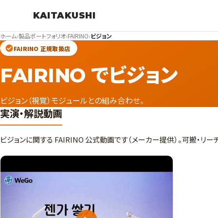
KAITAKUSHI
ホーム
›
製品ポートフォリオ
›
FAIRINO
›
ビジョン
FAIRINO 正規取扱店
FAIRINO でビジョン
ビジョン（視覚）モジュールとの組み合わせ。
実演・解説動画
ビジョンに関する FAIRINO 公式動画です（メーカー提供）。可搬・