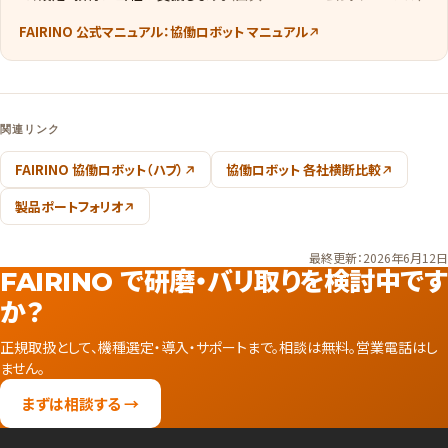
FAIRINO 公式マニュアル：協働ロボット マニュアル
関連リンク
FAIRINO 協働ロボット（ハブ）
協働ロボット 各社横断比較
製品ポートフォリオ
最終更新：2026年6月12日
FAIRINO で研磨・バリ取りを検討中です
か？
正規取扱として、機種選定・導入・サポートまで。相談は無料。営業電話はし
ません。
まずは相談する →