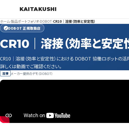
KAITAKUSHI
ホーム
›
製品ポートフォリオ
›
DOBOT
›
CR10｜溶接（効率と安定性）
DOBOT 正規取扱店
✓
CR10｜溶接（効率と安定
CR10｜溶接（効率と安定性）における DOBOT 協働ロボットの活
詳しくは動画でご確認ください。
メーカー提供のデモ（DOBOT）
溶接