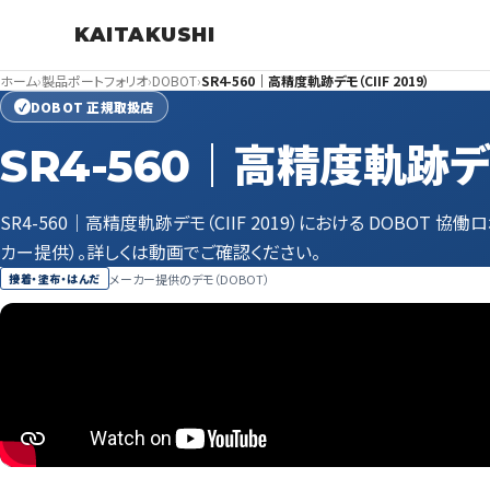
KAITAKUSHI
ホーム
›
製品ポートフォリオ
›
DOBOT
›
SR4-560｜高精度軌跡デモ（CIIF 2019）
DOBOT 正規取扱店
✓
SR4-560｜高精度軌跡デモ（
SR4-560｜高精度軌跡デモ（CIIF 2019）における DOBOT 
カー提供）。詳しくは動画でご確認ください。
メーカー提供のデモ（DOBOT）
接着・塗布・はんだ