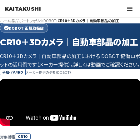
KAITAKUSHI
ホーム
›
製品ポートフォリオ
›
DOBOT
›
CR10＋3Dカメラ｜自動車部品の加工
DOBOT 正規取扱店
✓
CR10＋3Dカメラ｜自動車部品の加工
CR10＋3Dカメラ｜自動車部品の加工における DOBOT 協働ロボ
ットの活用例です（メーカー提供）。詳しくは動画でご確認ください。
メーカー提供のデモ（DOBOT）
研磨・バリ取り
対象機種
CR10