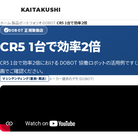
KAITAKUSHI
ホーム
›
製品ポートフォリオ
›
DOBOT
›
CR5 1台で効率2倍
DOBOT 正規取扱店
✓
CR5 1台で効率2倍
CR5 1台で効率2倍における DOBOT 協働ロボットの活用例です
画でご確認ください。
メーカー提供のデモ（DOBOT）
マシンテンディング（着脱・搬送）