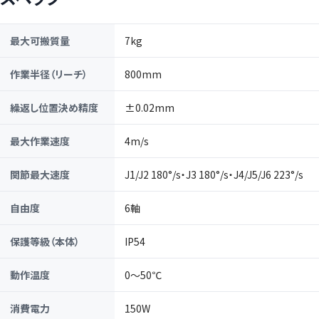
最大可搬質量
7kg
作業半径（リーチ）
800mm
繰返し位置決め精度
±0.02mm
最大作業速度
4m/s
関節最大速度
J1/J2 180°/s・J3 180°/s・J4/J5/J6 223°/s
自由度
6軸
保護等級（本体）
IP54
動作温度
0〜50℃
消費電力
150W