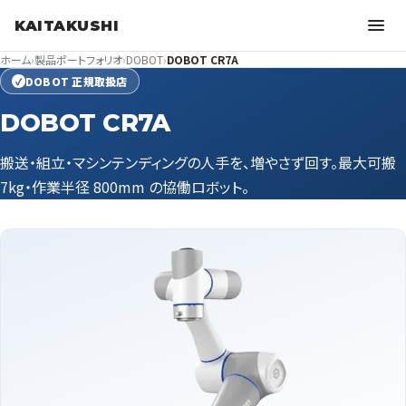
KAITAKUSHI
ホーム
›
製品ポートフォリオ
›
DOBOT
›
DOBOT CR7A
DOBOT 正規取扱店
✓
DOBOT CR7A
搬送・組立・マシンテンディングの人手を、増やさず回す。最大可搬
7kg・作業半径 800mm の協働ロボット。