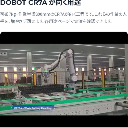
DOBOT CR7A が向く用途
可搬7kg・作業半径800mmのCR7Aが向く工程です。これらの作業の人
手を、増やさず回せます。各用途ページで実演を確認できます。