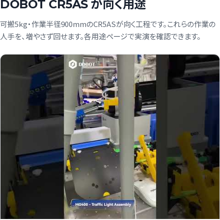
DOBOT CR5AS が向く用途
可搬5kg・作業半径900mmのCR5ASが向く工程です。これらの作業の
人手を、増やさず回せます。各用途ページで実演を確認できます。