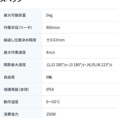
最大可搬質量
5kg
作業半径（リーチ）
900mm
繰返し位置決め精度
±0.02mm
最大作業速度
4m/s
関節最大速度
J1/J2 180°/s・J3 180°/s・J4/J5/J6 223°/s
自由度
6軸
保護等級（本体）
IP54
動作温度
0〜50℃
消費電力
150W